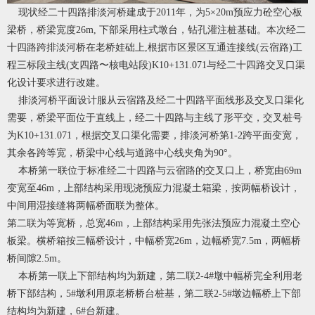
现状经二十四路排淡河桥建成于2011年，为5×20m预应力砼空心板
梁桥，桥梁宽度26m, 下部采用柱式墩台，钻孔灌注桩基础。本次经二
十四路跨排淡河桥在老桥娃础上,根据市区景区互通连接线(云宿路)工
程三标段主线(支四路〜核电站段)K10+131.071与经二十四路交叉口渠
化设计要求进行改建。
排淡河桥平面设计服从云宿路及经二十四路平面线形及交叉口渠化
需要，桥梁平面位于直线上，经二十四路与主线了形平交，交叉桩号
为K10+131.071，根据交叉口渠化需要，排淡河桥第1-2跨平面变宽，
其余各跨等宽，桥梁中心线与道路中心线夹角为90°。
本桥第一联位于标准经二十四路与云宿路的交叉口上，桥宽由69m
变宽至46m，上部结构采用现浇预应力混凝土箱梁，按两幅桥设计，
中间用湿接缝将两幅桥面联为整体。
第二联为等宽桥，总宽46m，上部结构采用先张法预应力混凝土空心
板梁。横桥箱按三幅桥设计，中幅桥宽26m，边幅桥宽7.5m，两幅桥
桥间隙2.5m。
本桥第一联上下部结构均为新建，第二联2-4#墩中幅桥完全利用老
桥下部结构，5#墩利用原老桥桥台桩基，第二联2-5#墩边幅桥上下部
结构均为新建，6#台新建。