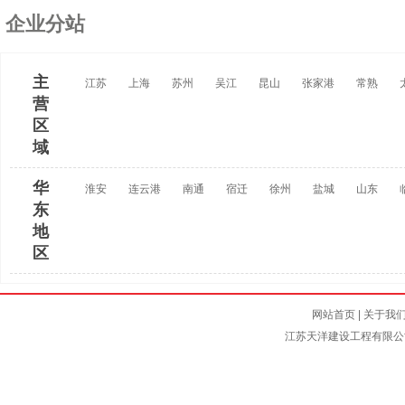
企业分站
主
江苏
上海
苏州
吴江
昆山
张家港
常熟
营
区
域
华
淮安
连云港
南通
宿迁
徐州
盐城
山东
东
地
区
网站首页
|
关于我
江苏天洋建设工程有限