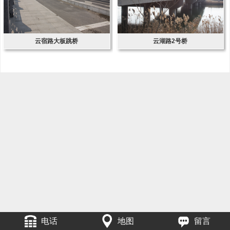
云宿路大板跳桥
云湖路2号桥
电话
地图
留言