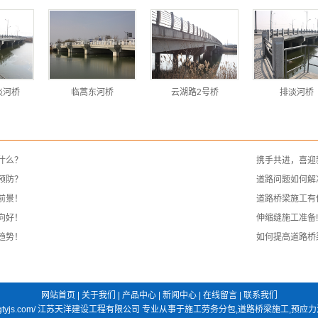
淡河桥
临蒿东河桥
云湖路2号桥
排淡河桥
什么？
携手共进，喜迎
预防？
道路问题如何解
前景！
道路桥梁施工有
向好！
伸缩缝施工准备
趋势！
如何提高道路桥
网站首页
|
关于我们
|
产品中心
|
新闻中心
|
在线留言
|
联系我们
/www.lygtyjs.com/ 江苏天洋建设工程有限公司 专业从事于
施工劳务分包
,
道路桥梁施工
,
预应力