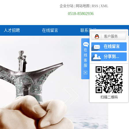
企业分站
|
网站地图
|
RSS
|
XML
0518-85802936
人才招聘
在线留言
联系我们
客户服务
在线留言
在
线
分享到...
客
服
扫描二维码