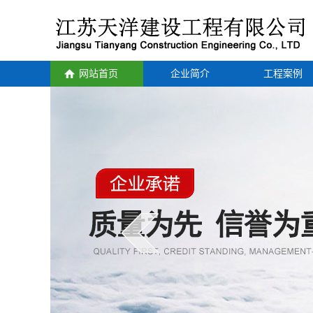
网站首页
企业简介
工程案例
公司简介
预应力空心板
云湖景观桥
云湖路2号桥
云宿路大板跳
云宿路排淡河
张圩港桥
纵七路中心河
复堆河桥
海滨大道方洋闸