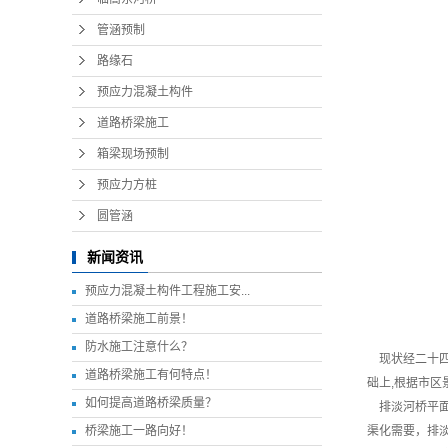
管涵预制
路缘石
预应力混凝土构件
道路桥梁施工
箱梁现场预制
预应力方桩
圆管涵
新闻资讯
预应力混凝土构件工程施工安...
道路桥梁施工前景！
防水施工注意什么？
现状经二十四路
道路桥梁施工有何特点！
础上,根据市区
如何提高道路桥梁质量？
排淡河桥平面设
桥梁施工一路向好！
渠化需要，排淡