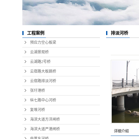
海滨大道严港闸
临蒿东河桥
工程案例
排淡河桥
管涵预制
预应力空心板梁
路缘石
云湖景观桥
预应力混凝土构
云湖路2号桥
道路桥梁施工
云宿路大板跳桥
云宿路排淡河桥
箱梁现场预制
张圩港桥
预应力方桩
纵七路中心河桥
圆管涵
复堆河桥
海滨大道方洋闸桥
海滨大道严港闸桥
详细介绍
临蒿东河桥