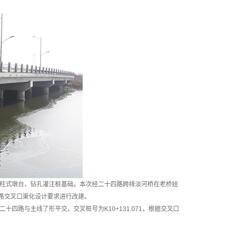
采用柱式墩台，钻孔灌注桩基础。本次经二十四路跨排淡河桥在老桥娃
十四路交叉口渠化设计要求进行改建。
路与主线了形平交，交叉桩号为K10+131.071，根据交叉口