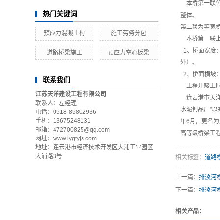
本桥第一联位
热门关键词
整体。
第二联为等宽桥
预应力混凝土构
施工劳务分包
本桥第一联上下
1、桥面宽度：3
道路桥梁施工
预应力空心板梁
外）。
2、桥面横坡：
联系我们
工程开竣工时间：2
江苏天洋建设工程有限公司
连云港市天洋
联系人：左经理
水泥制品厂”以
电话：0518-85802936
手机：13675248131
年6月，更名
邮箱：472700825@qq.com
高等级桥梁工
网址：www.lygtyjs.com
地址：连云港市经济技术开发区大浦工业园区
大浦路3号
相关标签：
道路
上一篇：
排淡河
下一篇：
排淡河
相关产品：