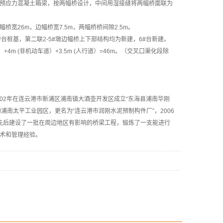
浇预应力混凝土箱梁，按两幅桥设计，中间用湿接缝将两幅桥面联为
宽26m，边幅桥宽7.5m，两幅桥桥间隙2.5m。
台桩基，第二联2-5#墩边幅桥上下部结构均为新建，6#台新建。
分带）+4m (非机动车道）+3.5m (人行道）=46m。（交叉口渠化段除
2年在连云港市新浦区浦南镇大酒壶开发区成立“东海县浦南华刚
浦南太平工业园区，更名为“连云港市润刚水泥预制构件厂”，2006
先后建设了一批在周边地区有影响的桥梁工程，锻炼了一支能进行
术和管理经验。