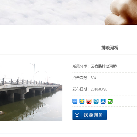
桥
排淡河桥
件
所属分类：
云宿路排淡河桥
点击次数：
594
发布日期：
2018/03/20