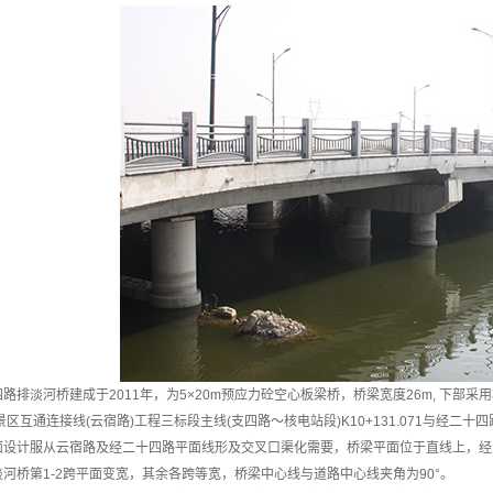
排淡河桥建成于2011年，为5×20m预应力砼空心板梁桥，桥梁宽度26m, 下部
景区互通连接线(云宿路)工程三标段主线(支四路〜核电站段)K10+131.071与经二
计服从云宿路及经二十四路平面线形及交叉口渠化需要，桥梁平面位于直线上，经二十四
河桥第1-2跨平面变宽，其余各跨等宽，桥梁中心线与道路中心线夹角为90°。