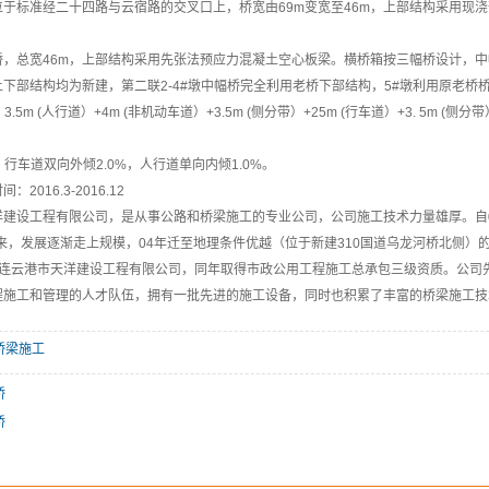
于标准经二十四路与云宿路的交叉口上，桥宽由69m变宽至46m，上部结构采用现
，总宽46m，上部结构采用先张法预应力混凝土空心板梁。横桥箱按三幅桥设计，中幅桥
部结构均为新建，第二联2-4#墩中幅桥完全利用老桥下部结构，5#墩利用原老桥桥
.5m (人行道）+4m (非机动车道）+3.5m (侧分带）+25m (行车道）+3. 5m (侧
行车道双向外倾2.0%，人行道单向内倾1.0%。
016.3-2016.12
建设工程有限公司，是从事公路和桥梁施工的专业公司，公司施工技术力量雄厚。自0
来，发展逐渐走上规模，04年迁至地理条件优越（位于新建310国道乌龙河桥北侧）的
为连云港市天洋建设工程有限公司，同年取得市政公用工程施工总承包三级资质。公司
程施工和管理的人才队伍，拥有一批先进的施工设备，同时也积累了丰富的桥梁施工技
桥梁施工
桥
桥