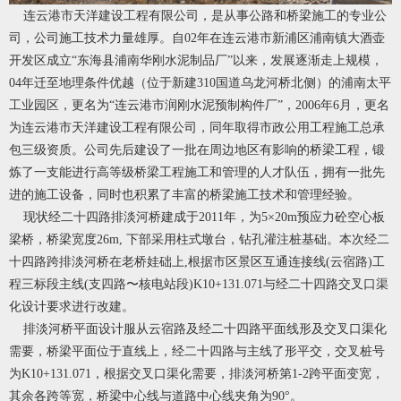
连云港市天洋建设工程有限公司，是从事公路和桥梁施工的专业公
司，公司施工技术力量雄厚。自02年在连云港市新浦区浦南镇大酒壶
开发区成立“东海县浦南华刚水泥制品厂”以来，发展逐渐走上规模，
04年迁至地理条件优越（位于新建310国道乌龙河桥北侧）的浦南太平
工业园区，更名为“连云港市润刚水泥预制构件厂”，2006年6月，更名
为连云港市天洋建设工程有限公司，同年取得市政公用工程施工总承
包三级资质。公司先后建设了一批在周边地区有影响的桥梁工程，锻
炼了一支能进行高等级桥梁工程施工和管理的人才队伍，拥有一批先
进的施工设备，同时也积累了丰富的桥梁施工技术和管理经验。
现状经二十四路排淡河桥建成于2011年，为5×20m预应力砼空心板
梁桥，桥梁宽度26m, 下部采用柱式墩台，钻孔灌注桩基础。本次经二
十四路跨排淡河桥在老桥娃础上,根据市区景区互通连接线(云宿路)工
程三标段主线(支四路〜核电站段)K10+131.071与经二十四路交叉口渠
化设计要求进行改建。
排淡河桥平面设计服从云宿路及经二十四路平面线形及交叉口渠化
需要，桥梁平面位于直线上，经二十四路与主线了形平交，交叉桩号
为K10+131.071，根据交叉口渠化需要，排淡河桥第1-2跨平面变宽，
其余各跨等宽，桥梁中心线与道路中心线夹角为90°。