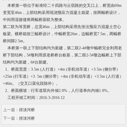
本桥第一联位于标准经二十四路与云宿路的交叉口上，桥宽由69m
变宽至46m，上部结构采用现浇预应力混凝土箱梁，按两幅桥设计，
中间用湿接缝将两幅桥面联为整体。
第二联为等宽桥，总宽46m，上部结构采用先张法预应力混凝土空心
板梁。横桥箱按三幅桥设计，中幅桥宽26m，边幅桥宽7.5m，两幅桥
桥间隙2.5m。
本桥第一联上下部结构均为新建，第二联2-4#墩中幅桥完全利用老
桥下部结构，5#墩利用原老桥桥台桩基，第二联2-5#墩边幅桥上下部
结构均为新建，6#台新建。
1、桥面宽度：3.5m (人行道）+4m (非机动车道）+3.5m (侧分带）
+25m (行车道）+3. 5m (侧分带）+4m (非机动车道）+3.5m (人行道）
=46m。（交叉口渠化段除外）。
2、桥面横坡：行车道双向外倾2.0%，人行道单向内倾1.0%。
工程开竣工时间：2016.3-2016.12
上一篇：
排淡河桥
下一篇：
排淡河桥