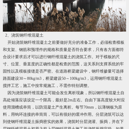
2、浇筑钢纤维混凝土
开始浇筑钢纤维混凝土之前要做好充分的准备工作，必须检查模板
和支架、钢筋和预埋件的规格和质量是否符合要求，只有各方面都符
合设计要求后才可以进行钢纤维混凝土的浇筑工作。对于模板的尺
寸、位置、垂直度的正确性都是检查的范围，这关系到支撑系统的牢
固性以及模板接缝是否严密。在道路桥梁建设中，钢纤维掺量可选择
路面建设30～80kg/m3，桥梁建设50～100kg/m3，运用钢纤维混凝土
搅拌工艺，施工中按常规施工，不需作特别调整。
因为浇筑钢纤维混凝土可能会发生离析现象，所以钢纤维混凝土自
高处倾落应该设定一个限高，最好是2m左右。自由下落高度较大时应
使用溜槽或串筒，以防混凝土产生离析。每节70mm，以薄钢板为原
料，用钩环连接的串筒筒，可以有很好的缓冲作用。分层浇筑可以达
到使钢纤维混凝土振捣密实的效果，浇筑时分层浇灌、振捣，并在下
层钢纤维混凝土初凝之前上层钢钎混凝土施工并浇筑振捣完毕。如果